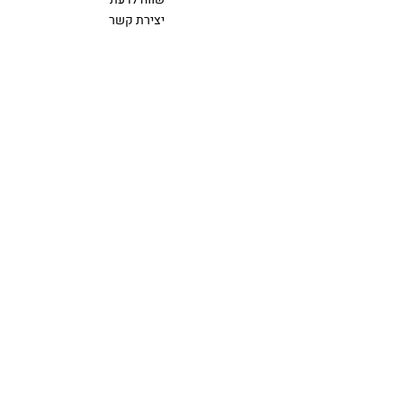
יצירת קשר
נגישות
מדיניות הפרטיות
INSTAGRAM
© 2024 BY BUBA STUDIO