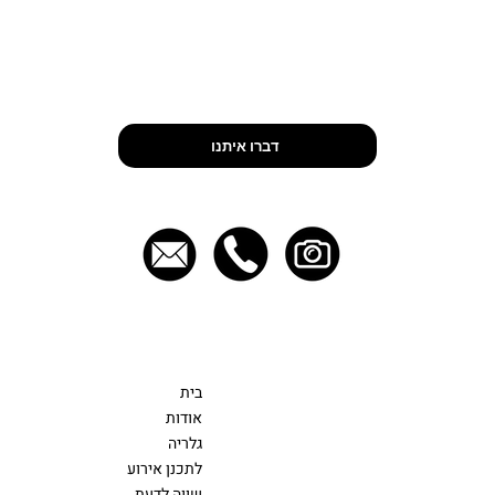
Let’s Talk
5 דברים שהופכים אירוע עסקי למוצלח
דברו איתנו
יצירת קשר
תפריט
054-4704555
בית
EVENTS@FOOD-ART.CO.IL
אודות
גלריה
לתכנן אירוע
שווה לדעת