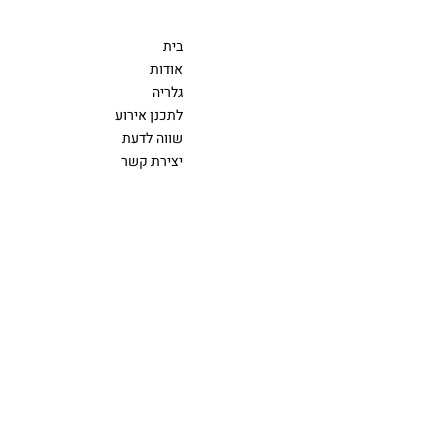
יצירת קשר
תפריט
054-4704555
בית
EVENTS@FOOD-ART.CO.IL
אודות
גלריה
לתכנן אירוע
שווה לדעת
יצירת קשר
נגישות
מדיניות הפרטיות
INSTAGRAM
© 2024 BY BUBA STUDIO