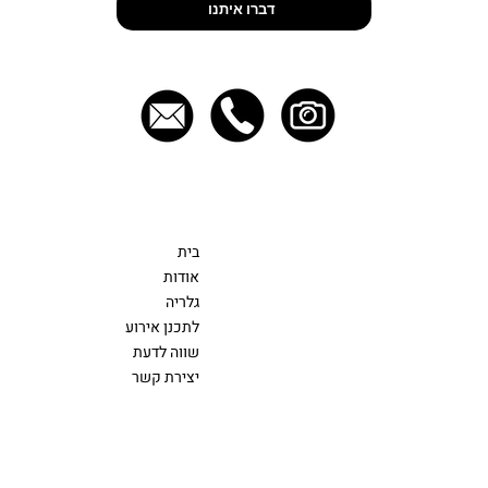
דברו איתנו
יצירת קשר
תפריט
054-4704555
בית
EVENTS@FOOD-ART.CO.IL
אודות
גלריה
לתכנן אירוע
שווה לדעת
יצירת קשר
נגישות