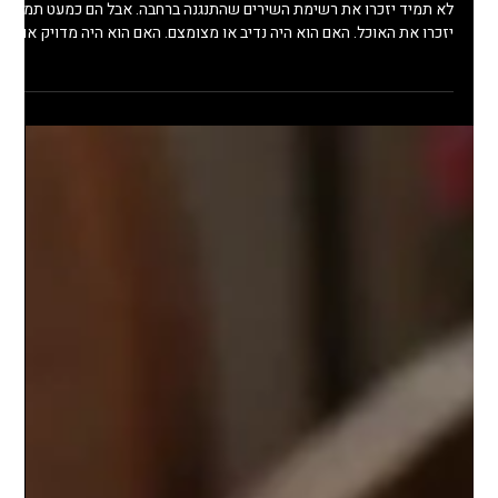
האוכל הוא הזיכרון שנשאר מהאירוע
בסוף האירוע האורחים אולי לא יזכרו בדיוק איזה צבע היו הפרחים, ואפילו
לא תמיד יזכרו את רשימת השירים שהתנגנה ברחבה. אבל הם כמעט תמיד
יזכרו את האוכל. האם הוא היה נדיב או מצומצם. האם הוא היה מדויק או
גנרי. האם הוא הרגיש מושקע, אישי ומוקפד, או פשוט עוד תפריט
סטנדרטי. האוכל הוא לא רק חלק מהאירוע. הוא אחת החוויות המרכזיות
שהאורחים חווים לאורך כל הערב, ולכן בחירת הקייטרינג היא הרבה יותר
מהחלטה תפעולית. זו החלטה שמשפיעה על הזיכרון שהאירוע שלכם
ישאיר. לא לבחור קייטרינג לפי תמונות בלבד ה