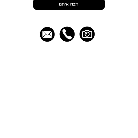
Let’s Talk
דברו איתנו
יצירת קשר
תפריט
054-4704555
בית
EVENTS@FOOD-ART.CO.IL
אודות
גלריה
לתכנן אירוע