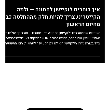
איך בוחרים לוקיישן לחתונה — ולמה
הקייטרינג צריך להיות חלק מההחלטה כבר
מהיום הראשון
יש זוגות שמתאהבים בלוקיישן בתמונה באינסטגרם — ואחר כך מגלים ביום
האירוע שאין שם מטבח, החניה רחוקה, או שהספקים לא יכולים להכניס
ציוד בצורה נוחה. הלוקיישן הוא לא רק רקע יפה לתמונות. הוא התשתית
שעליה נשען כל האירוע — ובעיקר חוויית האירוח והאוכל. אחרי שליווינו
והפקנו עשרות אירועים פרטיים בגגות תל אביב, וילות, חצרות פרטיות
וחוות בצפון, למדנו בדיוק מה הופך לוקיישן למוצלח — ומה עלול ליצור
אתגרים מיותרים ביום האירוע. הנה הדברים שכדאי לבדוק לפני שסוגרים
מקום. 1. מטבח — השאלה שזוגות שו