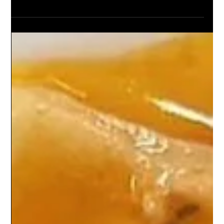
על הבמה. הוא נמדד בתחושה שאנשים יוצאים איתה מהאירוע, בחיבורים
שנוצרו, בשיחות שהתפתחו ובאופן שבו המותג שלכם נתפס. האוכל,
הפורמט, התזמון והניהול מאחורי הקלעים הם חלק בלתי נפרד מהחוויה.
הנה חמישה דברים שכדאי לקחת בחשבון כשמתכננים אירוע עסקי. 1.
האוכל הוא חלק מהמסר האוכל שאתם מגישים מספר סיפור על החברה
שלכם. אירוח מוקפד משדר מקצועיות, תשומת לב לפרטים והשקעה
באנשים. מעבר לכך, לתפריט יש השפעה ישירה על האנרגיה בחדר. ארוחה
כב