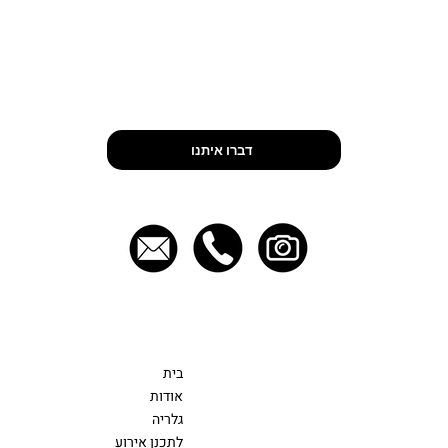
Let’s Talk
דברו איתנו
יצירת קשר
תפריט
054-4704555
בית
EVENTS@FOOD-ART.CO.IL
אודות
גלריה
לתכנן אירוע